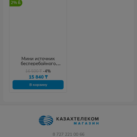
2%
Мини источник
бесперебойного
питания Marsriva KP4
16 500
₸
-4%
15 840
₸
В корзину
8 727 221 00 66