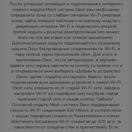
После успешной активации и подключения к интернету
первого модуля Mesh системы Deco вам необходимо
определить зоны со слабым сигналом Wi-Fi (мертвые
зоны), найти локаций поближе к основному модулю с
уверенным сигналом Wi-Fi и подключить второй/
третий модуль к розетке электропитания (это может
быть на том же этаже или этажом выше/ниже).
Дополнительные модули подключаются к основному
модулю Deco беспроводным соединением по Wi-Fi, в
пару кликов через приложение Deco. Для этого в
приложении Deco, после авторизации, в верхнем
правом углу экрана нажмите на кнопку со знаком «+» и
в открывшемся окне выберите «Добавить устройство
Deco», далее следуйте инструкции. Важно: после
подключения всех домашних устройств к новой Wi-Fi
Mesh сети отвяжите их от старой Wi-Fi сети, зайдя в
настройки Wi-Fi на смартфоне или ноутбуке, найдя
название старой сети и нажав кнопку "Забыть".
Основной модуль Mesh системы Deco поддерживает
скорость Wi-Fi соединения 500 Мбит/с в соответствии
с вашим тарифным планом от Казахтелеком и может
обеспечить бесшовное Wi-Fi покрытие до 370 кв.м. (в
зависимости от толщины стен и препятствий). Если