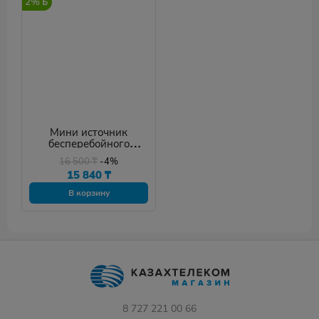
2%
Мини источник
бесперебойного
питания Marsriva KP4
16 500
₸
-4%
15 840
₸
В корзину
8 727 221 00 66