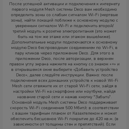
После успешной активации и подключения к интернету
первого модуля Mesh системы Deco вам необходимо
определить зоны со слабым сигналом Wi-Fi (мертвые
зоны), найти локаций поближе к основному модулю с
уверенным сигналом Wi-Fi и подключить второй/
третий модуль к розетке электропитания (это может
быть на том же этаже или этажом выше/ниже).
Дополнительные модули подключаются к основному
модулю Deco беспроводным соединением по Wi-Fi, в
пару кликов через приложение Deco. Для этого в
приложении Deco, после авторизации, в верхнем
правом углу экрана нажмите на кнопку со знаком «+» и
в открывшемся окне выберите «Добавить устройство
Deco», далее следуйте инструкции. Важно: после
подключения всех домашних устройств к новой Wi-Fi
Mesh сети отвяжите их от старой Wi-Fi сети, зайдя в
настройки Wi-Fi на смартфоне или ноутбуке, найдя
название старой сети и нажав кнопку "Забыть".
Основной модуль Mesh системы Deco поддерживает
скорость Wi-Fi соединения 500 Мбит/с в соответствии
с вашим тарифным планом от Казахтелеком и может
обеспечить бесшовное Wi-Fi покрытие до 420 кв.м. (в
зависимости от толщины стен и препятствий). Если