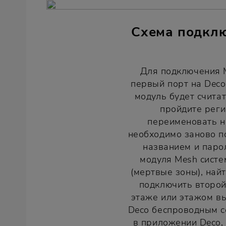
Схема подклю
Для подключения M
первый порт на Deco
модуль будет счита
пройдите реги
переименовать н
необходимо заново по
названием и паро
модуля Mesh систе
(мертвые зоны), най
подключить второй
этаже или этажом в
Deco беспроводным с
в приложении Deco,