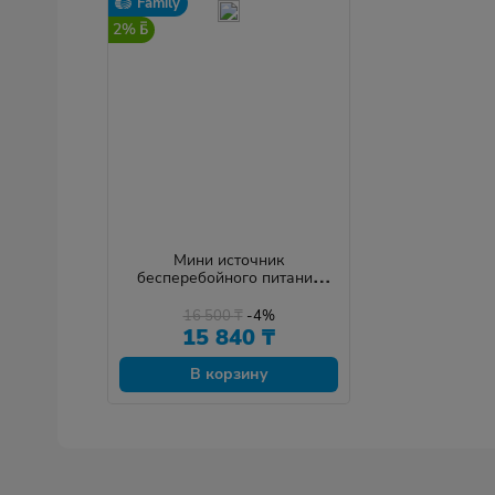
Family
2%
Мини источник
бесперебойного питания
Marsriva KP4
16 500
₸
-4%
15 840
₸
В корзину