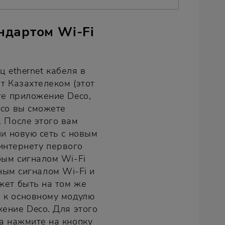
ндартом Wi-Fi
 ethernet кабеля в
т Казахтелеком (этот
те приложение Deco,
eco вы сможете
 После этого вам
ли новую сеть с новым
интернету первого
бым сигналом Wi-Fi
ным сигналом Wi-Fi и
жет быть на том же
 к основному модулю
ение Deco. Для этого
а нажмите на кнопку