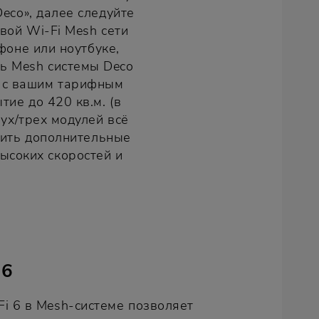
eco», далее следуйте
вой Wi-Fi Mesh сети
фоне или ноутбуке,
ль Mesh системы Deco
и с вашим тарифным
ие до 420 кв.м. (в
вух/трех модулей всё
пить дополнительные
ысоких скоростей и
 6
i 6 в Mesh-системе позволяет