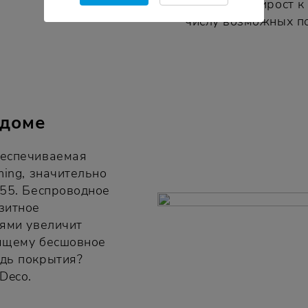
получить прирост к
числу возможных п
 доме
беспечиваемая
ming, значительно
X55. Беспроводное
зитное
лями увеличит
оящему бесшовное
дь покрытия?
Deco.