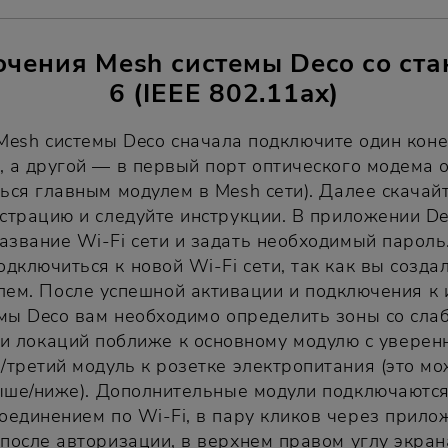
чения Mesh системы Deco со ста
6 (IEEE 802.11ax)
esh системы Deco сначала подключите один конец
, а другой — в первый порт оптического модема о
ться главным модулем в Mesh сети). Далее скачай
страцию и следуйте инструкции. В приложении D
азвание Wi-Fi сети и задать необходимый пароль.
дключиться к новой Wi-Fi сети, так как вы созда
лем. После успешной активации и подключения к 
мы Deco вам необходимо определить зоны со сла
ти локаций поближе к основному модулю с уверен
/третий модуль к розетке электропитания (это мо
ыше/ниже). Дополнительные модули подключаются
оединением по Wi-Fi, в пару кликов через прилож
 после авторизации, в верхнем правом углу экран