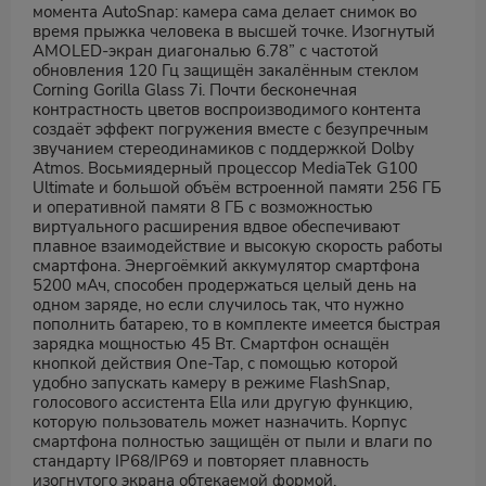
момента AutoSnap: камера сама делает снимок во
время прыжка человека в высшей точке. Изогнутый
AMOLED-экран диагональю 6.78” c частотой
обновления 120 Гц защищён закалённым стеклом
Corning Gorilla Glass 7i. Почти бесконечная
контрастность цветов воспроизводимого контента
создаёт эффект погружения вместе с безупречным
звучанием стереодинамиков с поддержкой Dolby
Atmos. Восьмиядерный процессор MediaTek G100
Ultimate и большой объём встроенной памяти 256 ГБ
и оперативной памяти 8 ГБ с возможностью
виртуального расширения вдвое обеспечивают
плавное взаимодействие и высокую скорость работы
смартфона. Энергоёмкий аккумулятор смартфона
5200 мАч, способен продержаться целый день на
одном заряде, но если случилось так, что нужно
пополнить батарею, то в комплекте имеется быстрая
зарядка мощностью 45 Вт. Смартфон оснащён
кнопкой действия One-Tap, с помощью которой
удобно запускать камеру в режиме FlashSnap,
голосового ассистента Ella или другую функцию,
которую пользователь может назначить. Корпус
смартфона полностью защищён от пыли и влаги по
стандарту IP68/IP69 и повторяет плавность
изогнутого экрана обтекаемой формой.