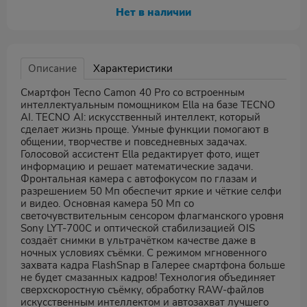
Нет в наличии
Описание
Характеристики
Смартфон Tecno Camon 40 Pro со встроенным
интеллектуальным помощником Ella на базе TECNO
AI. TECNO AI: искусственный интеллект, который
сделает жизнь проще. Умные функции помогают в
общении, творчестве и повседневных задачах.
Голосовой ассистент Ella редактирует фото, ищет
информацию и решает математические задачи.
Фронтальная камера с автофокусом по глазам и
разрешением 50 Мп обеспечит яркие и чёткие селфи
и видео. Основная камера 50 Мп со
светочувствительным сенсором флагманского уровня
Sony LYT-700C и оптической стабилизацией OIS
создаёт снимки в ультрачётком качестве даже в
ночных условиях съёмки. С режимом мгновенного
захвата кадра FlashSnap в Галерее смартфона больше
не будет смазанных кадров! Технология объединяет
сверхскоростную съёмку, обработку RAW-файлов
искусственным интеллектом и автозахват лучшего