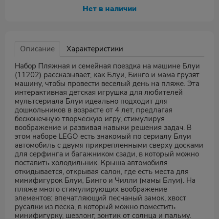
Нет в наличии
Описание
Характеристики
Набор Пляжная и семейная поездка на машине Блуи
(11202) рассказывает, как Блуи, Бинго и мама грузят
машину, чтобы провести веселый день на пляже. Эта
интерактивная детская игрушка для любителей
мультсериала Блуи идеально подходит для
дошкольников в возрасте от 4 лет, предлагая
бесконечную творческую игру, стимулируя
воображение и развивая навыки решения задач. В
этом наборе LEGO есть знакомый по сериалу Блуи
автомобиль с двумя прикрепленными сверху досками
для серфинга и багажником сзади, в который можно
поставить холодильник. Крыша автомобиля
откидывается, открывая салон, где есть места для
минифигурок Блуи, Бинго и Чилли (мамы Блуи). На
пляже много стимулирующих воображение
элементов: впечатляющий песчаный замок, хвост
русалки из песка, в который можно поместить
минифигурку, шезлонг, зонтик от солнца и пальму.