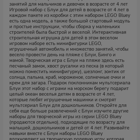
занятий для мальчиков и девочек в возрасте от 4 лет
Игровой набор с Блуи для детей в возрасте от 4 лет в
каждом пакете из коробки с этим набором LEGO Bluey
есть одна модель, а также большой стартовый модуль
и простые инструкции, чтобы сборка у маленьких
строителей была быстрой и веселой. Интерактивная
строительная игрушка для детей в этом веселом
игровом наборе есть минифигурки LEGO,
игрушечный автомобиль и множество занятий, чтобы
весело провести день на пляже с Блуи, Бинго и
мамой. Творческая игра с Блуи на пляже здесь есть
песчаный замок, хвост русалки из песка (в который
можно поместить минифигурку), шезлонг, зонтик от
солнца, пальма, краб, мороженое, солнечные очки и
крем для загара. Подарок поклонникам мультсериала
Блуи этот набор с играми на морском берегу подарит
целый океан веселья детям в возрасте от 4 лет,
которые любят игрушечные машинки и смотрят
мультсериал Блуи для дошкольников. Откройте для
себя еще больше развлечений с Блуи изучите другие
наборы для творческой игры из серии LEGO Bluey
(продаются отдельно), подходящие по возрасту для
малышей, дошкольников и детей от 4 лет. Развивайте
навыки вместе с Блуи наборы LEGO Bluey
вдохновляют на творческую ролевую игру, которая