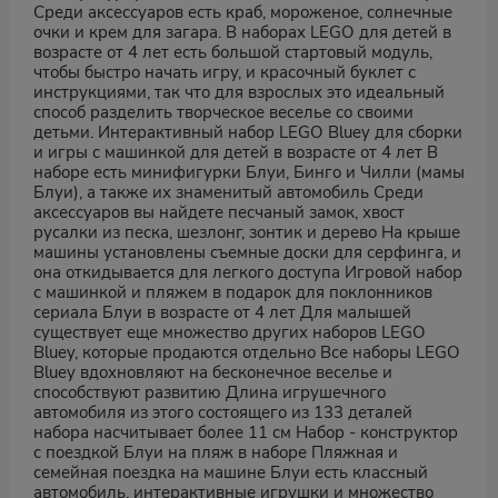
Среди аксессуаров есть краб, мороженое, солнечные
очки и крем для загара. В наборах LEGO для детей в
возрасте от 4 лет есть большой стартовый модуль,
чтобы быстро начать игру, и красочный буклет с
инструкциями, так что для взрослых это идеальный
способ разделить творческое веселье со своими
детьми. Интерактивный набор LEGO Bluey для сборки
и игры с машинкой для детей в возрасте от 4 лет В
наборе есть минифигурки Блуи, Бинго и Чилли (мамы
Блуи), а также их знаменитый автомобиль Среди
аксессуаров вы найдете песчаный замок, хвост
русалки из песка, шезлонг, зонтик и дерево На крыше
машины установлены съемные доски для серфинга, и
она откидывается для легкого доступа Игровой набор
с машинкой и пляжем в подарок для поклонников
сериала Блуи в возрасте от 4 лет Для малышей
существует еще множество других наборов LEGO
Bluey, которые продаются отдельно Все наборы LEGO
Bluey вдохновляют на бесконечное веселье и
способствуют развитию Длина игрушечного
автомобиля из этого состоящего из 133 деталей
набора насчитывает более 11 см Набор - конструктор
с поездкой Блуи на пляж в наборе Пляжная и
семейная поездка на машине Блуи есть классный
автомобиль, интерактивные игрушки и множество