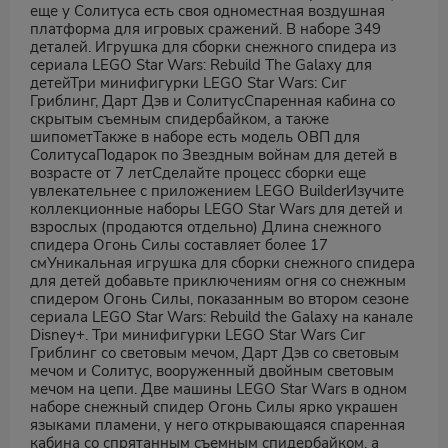
еще у Солитуса есть своя одноместная воздушная
платформа для игровых сражений. В наборе 349
деталей. Игрушка для сборки снежного спидера из
сериала LEGO Star Wars: Rebuild The Galaxy для
детейТри минифигурки LEGO Star Wars: Сиг
Гриблинг, Дарт Дэв и СолитусСпаренная кабина со
скрытым съемным спидербайком, а также
шипометТакже в наборе есть модель ОВП для
СолитусаПодарок по Звездным войнам для детей в
возрасте от 7 летСделайте процесс сборки еще
увлекательнее с приложением LEGO BuilderИзучите
коллекционные наборы LEGO Star Wars для детей и
взрослых (продаются отдельно) Длина снежного
спидера Огонь Силы составляет более 17
смУникальная игрушка для сборки снежного спидера
для детей добавьте приключениям огня со снежным
спидером Огонь Силы, показанным во втором сезоне
сериала LEGO Star Wars: Rebuild the Galaxy на канале
Disney+. Три минифигурки LEGO Star Wars Сиг
Гриблинг со световым мечом, Дарт Дэв со световым
мечом и Солитус, вооруженный двойным световым
мечом на цепи. Две машины LEGO Star Wars в одном
наборе снежный спидер Огонь Силы ярко украшен
языками пламени, у него открывающаяся спаренная
кабина со спрятанным съемным спидербайком, а