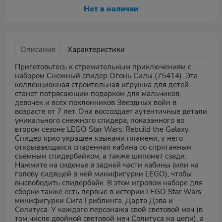
Нет в наличии
Описание
Характеристики
Приготовьтесь к стремительным приключениям с
набором Снежный спидер Огонь Силы (75414). Эта
коллекционная строительная игрушка для детей
станет потрясающим подарком для мальчиков,
девочек и всех поклонников Звездных войн в
возрасте от 7 лет. Она воссоздает аутентичные детали
уникального снежного спидера, показанного во
втором сезоне LEGO Star Wars: Rebuild the Galaxy.
Спидер ярко украшен языками пламени, у него
открывающаяся спаренная кабина со спрятанным
съемным спидербайком, а также шипомет сзади.
Нажмите на сиденье в задней части кабины (или на
голову сидящей в ней минифигурки LEGO), чтобы
высвободить спидербайк. В этом игровом наборе для
сборки также есть первые в истории LEGO Star Wars
минифигурки Сига Гриблинга, Дарта Дэва и
Солитуса. У каждого персонажа свой световой меч (в
том числе двойной световой меч Солитуса на цепи), а