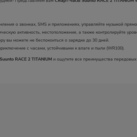
будней? Представляем вам
Смарт-часы Suunto RACE 2 TITANIUM
ления о звонках, SMS и приложениях, управляйте музыкой прямо 
ическую активность, местоположение, а также контролируйте уров
ру вы можете не беспокоиться о зарядке до 30 дней.
риключение с часами, устойчивыми к влаге и пыли (WR100).
Suunto RACE 2 TITANIUM
и ощутите все преимущества передовых 