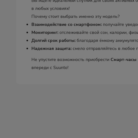
Вы ищете идеальный спутник для своих активных 
в любых условиях!
Почему стоит выбрать именно эту модель?
Взаимодействие со смартфоном:
получайте уведом
Мониторинг:
отслеживайте свой сон, калории, физ
Долгий срок работы:
благодаря ёмкому аккумулято
Надежная защита:
смело отправляйтесь в любое п
Не упустите возможность приобрести
Смарт-часы 
впереди с Suunto!