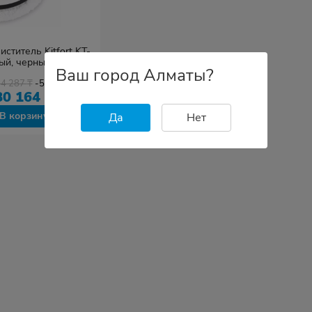
ститель Kitfort KT-
ый, черный, желтый
Ваш город Алматы?
84 287
₸
-5%
80 164
₸
В корзину
Да
Нет