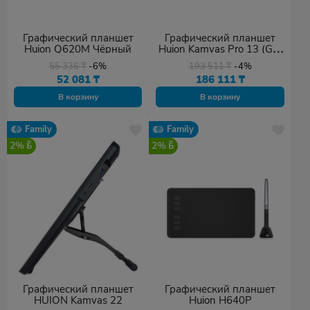
Графический планшет
Графический планшет
Huion Q620M Чёрный
Huion Kamvas Pro 13 (GT-
133) чёрный
55 336
₸
-6%
193 511
₸
-4%
52 081
₸
186 111
₸
В корзину
В корзину
Family
Family
2%
2%
Графический планшет
Графический планшет
HUION Kamvas 22
Huion H640P