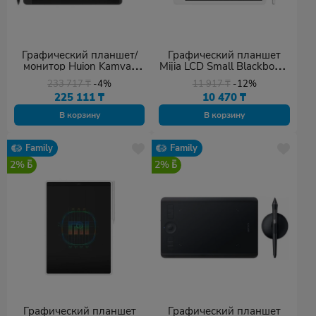
Графический планшет/
Графический планшет
монитор Huion Kamvas
Mijia LCD Small Blackboard
Pro 13 чёрный
13.5 белый
233 717
₸
-4%
11 917
₸
-12%
225 111
₸
10 470
₸
В корзину
В корзину
Family
Family
2%
2%
Графический планшет
Графический планшет