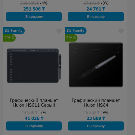
260 929
₸
-4%
27 171
₸
-9%
251 506
₸
24 761
₸
В корзину
В корзину
Family
Family
2%
2%
Графический планшет
Графический планшет
Huion HS611 Серый
Huion HS64
43 938
₸
-7%
25 963
₸
-9%
41 025
₸
23 589
₸
В корзину
В корзину