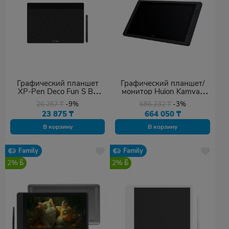
Графический планшет
Графический планшет/
XP-Pen Deco Fun S BK
монитор Huion Kamvas
Чёрный
Pro 24 Чёрный
26 257
₸
-9%
686 232
₸
-3%
23 875
₸
664 050
₸
В корзину
В корзину
Family
Family
2%
2%