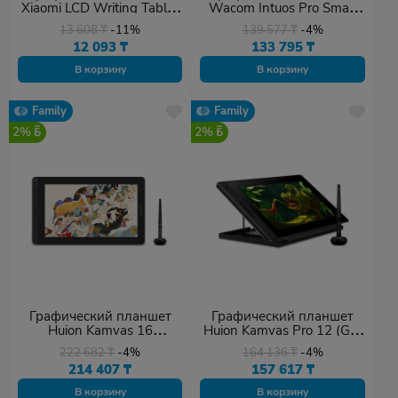
Xiaomi LCD Writing Tablet
Wacom Intuos Pro Small
13.5" Color Edition белый
EN/RU (PTH-451) чёрный
13 608
₸
-11%
139 577
₸
-4%
12 093
₸
133 795
₸
В корзину
В корзину
Family
Family
2%
2%
Графический планшет
Графический планшет
Huion Kamvas 16
Huion Kamvas Pro 12 (GT-
(GS1562)
116)
222 682
₸
-4%
164 136
₸
-4%
214 407
₸
157 617
₸
В корзину
В корзину