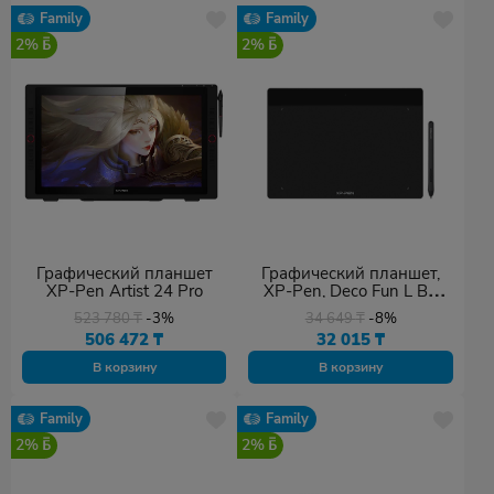
Family
Family
2%
2%
Графический планшет
Графический планшет,
XP-Pen Artist 24 Pro
XP-Pen, Deco Fun L BK
Чёрный
523 780
₸
-3%
34 649
₸
-8%
506 472
₸
32 015
₸
В корзину
В корзину
Family
Family
2%
2%