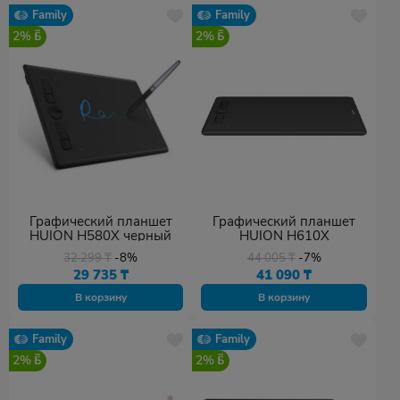
Family
Family
2%
2%
Графический планшет
Графический планшет
HUION H580X черный
HUION H610X
32 299
₸
-8%
44 005
₸
-7%
29 735
₸
41 090
₸
В корзину
В корзину
Family
Family
2%
2%