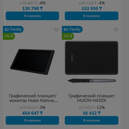
GS116
GS1331
136 487
₸
-4%
139 716
₸
-4%
130 798
₸
133 930
₸
В корзину
В корзину
Family
Family
2%
2%
Графический планшет/
Графический планшет
монитор Huion Kamvas
HUION H420X
Pro 24 GT-240
470 352
₸
-3%
18 740
₸
-12%
454 647
₸
16 412
₸
В корзину
В корзину