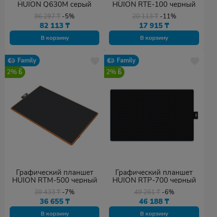
HUION Q630M серый
HUION RTE-100 черный
86 297
₸
-5%
20 113
₸
-11%
82 113
₸
17 915
₸
В корзину
В корзину
Family
Family
2%
2%
Графический планшет
Графический планшет
HUION RTM-500 черный
HUION RTP-700 черный
39 433
₸
-7%
49 261
₸
-6%
36 655
₸
46 188
₸
В корзину
В корзину