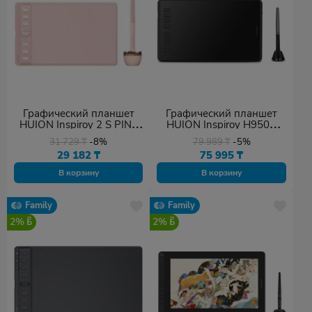
Графический планшет
Графический планшет
HUION Inspiroy 2 S PINK
HUION Inspiroy H950P
розовый
черный
31 729
₸
-8%
79 989
₸
-5%
29 182
₸
75 995
₸
В корзину
В корзину
Family
Family
2%
2%