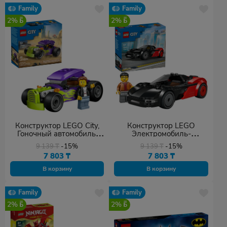
Family
Family
2%
2%
Конструктор LEGO City,
Конструктор LEGO
Гоночный автомобиль,
Электромобиль-
деталей 81 шт
суперкар, деталей 109 шт
9 139
₸
-15%
9 139
₸
-15%
7 803
₸
7 803
₸
В корзину
В корзину
Family
Family
2%
2%