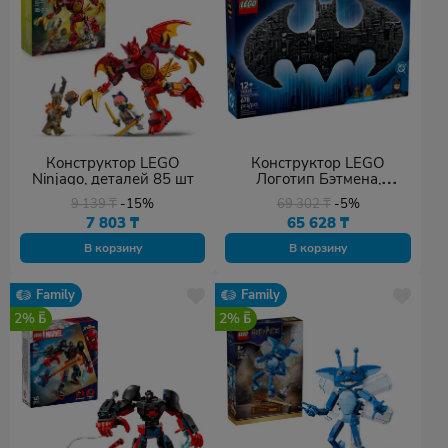
Конструктор LEGO
Конструктор LEGO
Ninjago, деталей 85 шт
Логотип Бэтмена,
деталей 678 шт
9 139
₸
-15%
69 302
₸
-5%
7 803
₸
65 628
₸
В корзину
В корзину
Family
Family
2%
2%