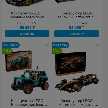
Конструктор LEGO
Конструктор LEGO
Гоночный автомобиль
Гоночный автомобиль
Ford GT40 MKII 1966 года
BMW M4 GT3 EVO,
63 376
₸
-6%
56 371
₸
-6%
выпуска, деталей 793 шт
деталей 747 шт
59 880
₸
53 085
₸
В корзину
В корзину
Family
Family
2%
2%
Конструктор LEGO
Конструктор LEGO
Внедорожник Jeep
Автомобиль McLaren