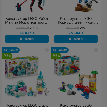
Конструктор LEGO Робот
Конструктор LEGO
Майлза Моралеса против
Корнуоллский пикси,
Человека-паука, деталей
деталей 320 шт
13 112
₸
-11%
25 524
₸
-9%
135 шт
11 617
₸
23 164
₸
В корзину
В корзину
Family
Family
2%
2%
Конструктор LEGO Duplo
Конструктор LEGO