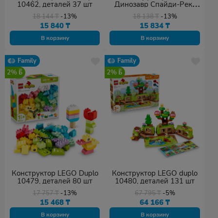
10462, деталей 37 шт
Динозавр Спайди-Рекс
против Зелёного Гоблина
18 144
₸
-13%
18 138
₸
-13%
10463, деталей 25 шт
15 840
₸
15 834
₸
В корзину
В корзину
Family
Family
2%
2%
Конструктор LEGO Duplo
Конструктор LEGO duplo
10479, деталей 80 шт
10480, деталей 131 шт
17 757
₸
-13%
67 795
₸
-5%
15 468
₸
64 166
₸
В корзину
В корзину