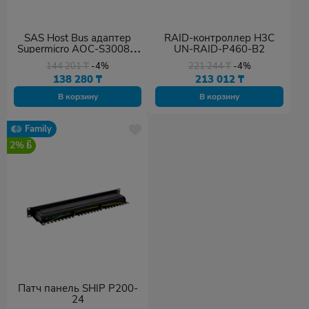
SAS Host Bus адаптер
RAID-контроллер H3C
Supermicro AOC-S3008L-
UN-RAID-P460-B2
L8E
144 201
₸
-4%
221 244
₸
-4%
138 280
₸
213 012
₸
В корзину
В корзину
Family
2%
Патч панель SHIP P200-
24