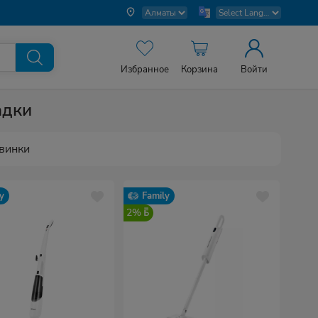
Избранное
Корзина
Войти
адки
винки
y
Family
2%