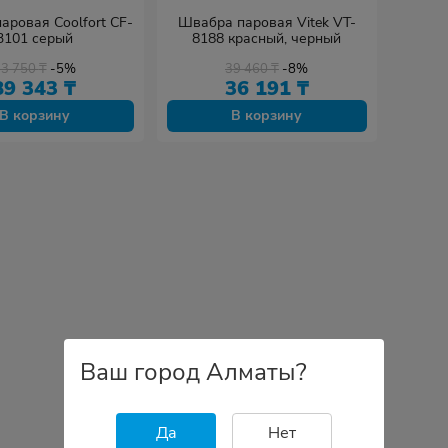
аровая Coolfort CF-
Швабра паровая Vitek VT-
3101 серый
8188 красный, черный
93 750
₸
-5%
39 460
₸
-8%
89 343
₸
36 191
₸
В корзину
В корзину
Ваш город Алматы?
Да
Нет