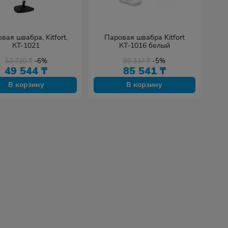
вая швабра, Kitfort,
Паровая швабра Kitfort
КТ-1021
КТ-1016 белый
52 720
₸
-6%
90 337
₸
-5%
49 544
₸
85 541
₸
В корзину
В корзину