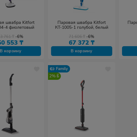
я швабра Kitfort
Паровая швабра Kitfort
Паро
04-4 фиолетовый
КТ-1005-1 голубой, белый
53 761
₸
-6%
71 606
₸
-6%
50 553
₸
67 372
₸
В корзину
В корзину
Family
2%