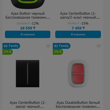
Ajax Button черный
Ajax CenterButton (1-
Беспроводная тревожная
gang/2-way) черный
кнопка для экстренных
Центральная кнопка для
20 976
₸
-12%
8 781
₸
-15%
ситуаций
одноклавишного или
18 559
₸
7 459
₸
проходного выключателя
В корзину
В корзину
Family
Family
2%
2%
Ajax CenterButton (2-
Ajax DoubleButton белый
gang) черный
Беспроводная тревожная