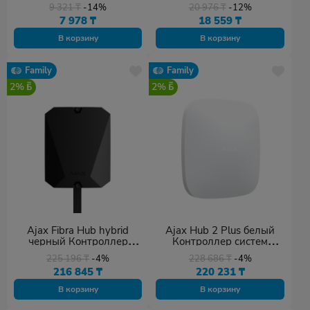
Центральная кнопка для
кнопка для экстренных
9 321
₸
-14%
20 976
₸
-12%
двухклавишного
ситуаций
7 978
₸
18 559
₸
выключателя
В корзину
В корзину
Family
Family
2%
2%
Ajax Fibra Hub hybrid
Ajax Hub 2 Plus белый
черный Контроллер
Контроллер систем
систем безопасности (2G)
безопасности
225 196
₸
-4%
228 686
₸
-4%
216 845
₸
220 231
₸
В корзину
В корзину