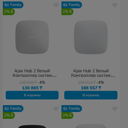
Family
Family
2%
2%
Ajax Hub 2 белый
Ajax Hub 2 белый
Контроллер систем
Контроллер систем
безопасности (2G)
безопасности (4G)
136 556
₸
-4%
196 033
₸
-4%
130 865
₸
188 557
₸
В корзину
В корзину
Family
Family
2%
2%