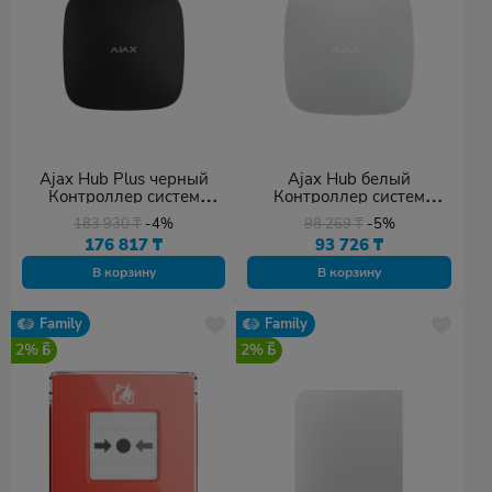
Ajax Hub Plus черный
Ajax Hub белый
Контроллер систем
Контроллер систем
безопасностиРейтинг:
безопасностиРейтинг:
183 930
₸
-4%
98 269
₸
-5%
176 817
₸
93 726
₸
В корзину
В корзину
Family
Family
2%
2%