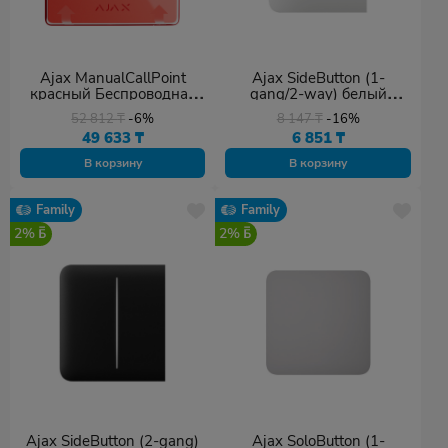
Ajax ManualCallPoint
Ajax SideButton (1-
красный Беспроводная
gang/2-way) белый
настенная кнопка для
Боковая кнопка для
52 812
₸
-6%
8 147
₸
-16%
активации пожарной
одноклавишного или
49 633
₸
6 851
₸
тревоги вручную
проходного выключателя
В корзину
В корзину
Family
Family
2%
2%
Ajax SideButton (2-gang)
Ajax SoloButton (1-