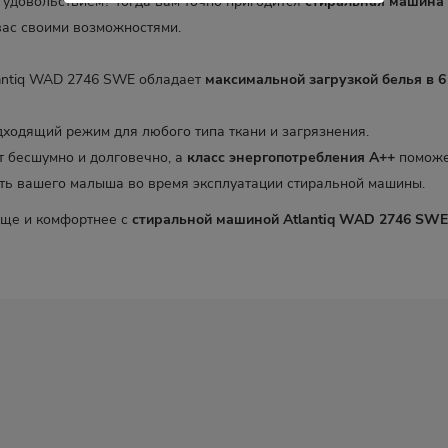
 удовольствием? Тогда вам точно пригодится
стиральная машина 
вас своими возможностями.
antiq WAD 2746 SWE обладает
максимальной загрузкой белья в 6
ходящий режим для любого типа ткани и загрязнения.
 бесшумно и долговечно, а
класс энергопотребления A++
поможет
ть вашего малыша во время эксплуатации стиральной машины.
още и комфортнее с
стиральной машиной Atlantiq WAD 2746 SWE