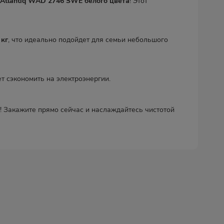
Atlantiq WAD 2746 SWE белого цвета
! Этот
 кг
, что идеально подойдет для семьи небольшого
 сэкономить на электроэнергии.
! Закажите прямо сейчас и наслаждайтесь чистотой