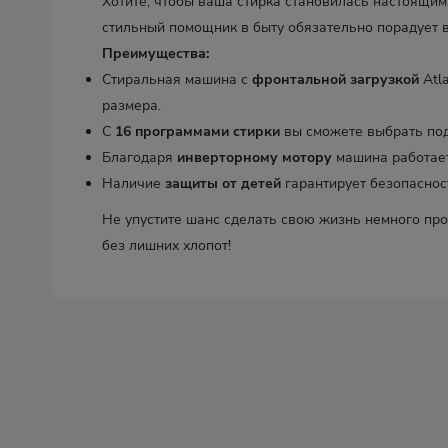
Хотите, чтобы ваша стирка становилась настоящим
стильный помощник в быту обязательно порадует 
Преимущества:
Стиральная машина с
фронтальной загрузкой
Atl
размера.
С
16 программами стирки
вы сможете выбрать под
Благодаря
инверторному мотору
машина работает
Наличие
защиты от детей
гарантирует безопаснос
Не упустите шанс сделать свою жизнь немного пр
без лишних хлопот!