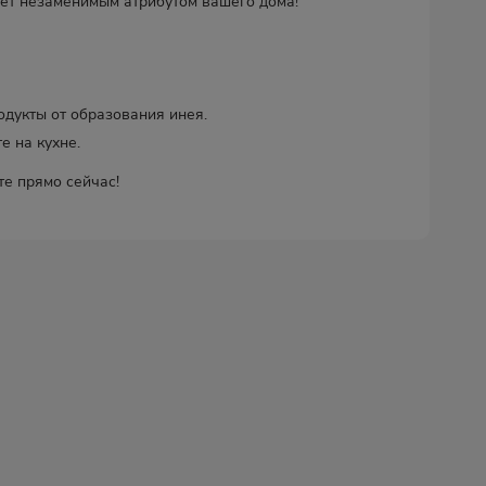
ет незаменимым атрибутом вашего дома!
дукты от образования инея.
е на кухне.
те прямо сейчас!