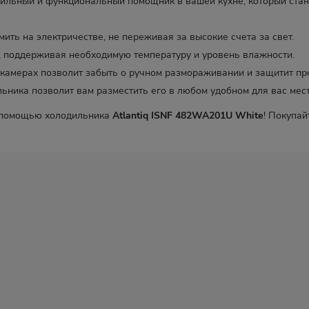
ильный и функциональный помощник в вашей кухне, который стан
ить на электричестве, не переживая за высокие счета за свет.
, поддерживая необходимую температуру и уровень влажности.
камерах позволит забыть о ручном размораживании и защитит про
ника позволит вам разместить его в любом удобном для вас мест
с помощью холодильника
Atlantiq ISNF 482WA201U White
! Покупай