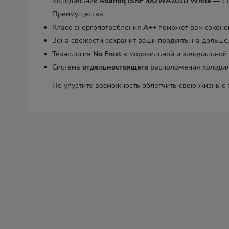
Холодильник
Atlantiq ISNF 482WA201U White
— ст
Преимущества:
Класс энергопотребления
A++
поможет вам сэконом
Зона свежести сохранит ваши продукты на дольше
Технология
No Frost
в морозильной и холодильной 
Система
отдельностоящего
расположения холодиль
Не упустите возможность облегчить свою жизнь 