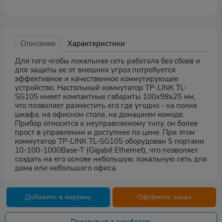
Описание
Характеристики
Для того чтобы локальная сеть работала без сбоев и
для защиты ее от внешних угроз потребуется
эффективное и качественное коммутирующее
устройство. Настольный коммутатор ТР-LINК ТL-
SG105 имеет компактные габариты 100x98x25 мм,
что позволяет разместить его где угодно - на полке
шкафа, на офисном столе, на домашнем комоде.
Прибор относится к неуправляемому типу, он более
прост в управлении и доступнее по цене. При этом
коммутатор ТР-LINК ТL-SG105 оборудован 5 портами
10-100-1000Ваsе-Т (Gigаbit Еthеrnet), что позволяет
создать на его основе небольшую локальную сеть для
дома или небольшого офиса.
Добавить в корзину
Оформить заказ