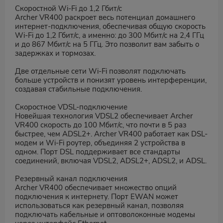
Скоростной Wi-Fi до 1,2 Гбит/с
Archer VR400 раскроет весь потенциал домашнего
интернет-подключения, обеспечивая общую скорость
Wi-Fi до 1,2 Гбит/с, а именно: до 300 Мбит/с на 2,4 ГГц
и до 867 Мбит/с на 5 ГГц. Это позволит вам забыть о
задержках и тормозах.
Две отдельные сети Wi-Fi позволят подключать
больше устройств и понизят уровень интерференции,
создавая стабильные подключения.
Скоростное VDSL-подключение
Новейшая технология VDSL2 обеспечивает Archer
VR400 скорость до 100 Мбит/с, что почти в 5 раз
быстрее, чем ADSL2+. Archer VR400 работает как DSL-
модем и Wi-Fi роутер, объединяя 2 устройства в
одном. Порт DSL поддерживает все стандарты
соединений, включая VDSL2, ADSL2+, ADSL2, и ADSL.
Резервный канал подключения
Archer VR400 обеспечивает множество опций
подключения к интернету. Порт EWAN может
использоваться как резервный канал, позволяя
подключать кабельные и оптоволоконные модемы