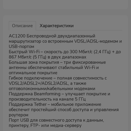
Описание
Характеристики
AC1200 Беспроводной двухдиапазонный
маршрутизатор со встроенным VDSL/ADSL-модемом и
USB-портом
Быстрый Wi-Fi – скорость до 300 Мбит/с (2,4 ГГц) + до
867 Мбит/с (5 ГГц) в двух диапазонах
Большая зона покрытия – три фиксированные
антенны обеспечивают стабильный Wi-Fi и
оптимальное покрытие
Гибкое подключение – полная совместимость с
VDSL2/ADSL2+/ADSL2/ADSL, а также
оптоволоконными/кабельными модемами
Поддержка Beamforming – улучшает покрытие и
производительность на канале 5 ГГц
Поддержка Tether – мобильное приложение
обеспечит простейший способ доступа и управления
роутером
Порт USB для совместного доступа к данным,
принтеру, FTP- или медиа-серверу