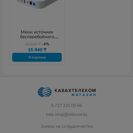
Мини источник
бесперебойного
питания Marsriva KP4
16 500
₸
-4%
15 840
₸
В корзину
8 727 221 00 66
help.shop@telecom.kz
Заявка на сотрудничество