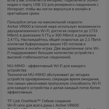
если у вас отключится интернет, подключите 3G/4G-
модем к порту USB 3.0 для резервного соединения с
Интернет, чтобы вы могли вернуться в онлайн в
кратчайшие сроки.
Пользуйся сетью на максимльной скорости
Archer VR600 в полной мере использует возможности
двухдиапазонного Wi-Fi, достигая скорости до 1733
Мбит/с в диапазоне 5 ГГц и 300 Мбит/с в диапазоне
2,4 ГГц. Наслаждайтесь общей скоростью до 2,1 Гбит/с
исключая буферизацию ваших HD-потоков и
задержки в онлайн-играх. Две выделенные сети Wi-
Fi поддерживают большее количество устройств с
высокой стабильностью соединений.
MU-MIMO - эффективный Wi-Fi для каждого
устройства
Технология MU-MIMO обслуживает до четырех
устройств одновременно, сокращая время ожидания,
тем самым увеличивая пропускную способность Wi-Fi
для каждого устройства и делая каждый поток более
эффективным.
TP-Link OneMesh™ :Гибкое создание
Wi-Fi сети для всего дома с Archer VR600