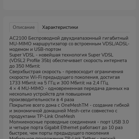
Описание
Характеристики
AC2100 Беспроводной двухдиапазонный гигабитный
MU-MIMO маршрутизатор со встроенным VDSL/ADSL-
модемом и USB-портом
Super VDSL - новейшая технология Super VDSL
(VDSL2 Profile 35b) обеспечивает скорость интернета
до 350 Мбит/с
Сверхбыстрая скорость - превосходит ограничения
скорости Wi-Fi предыдущего поколения, достигая
1733 Мбит/с на 5 ГГц и 300 Мбит/с на 2,4 ГГц.
4 × 4 MU-MIMO - одновременная передача данных на
несколько устройств для повышения
производительности в 4 раза
Покрытие всего дома с OneMeshTM - создание гибкой
и экономичной домашней Mesh-сети совместно с
продуктами TP-Link OneMesh
Молниеносные проводные соединения - порт USB 3.0
и четыре порта Gigabit Ethernet работают до 10 раз
быстрее, чем порты предыдущего поколения
Мобильное приложение TP-Link Tether - легкий