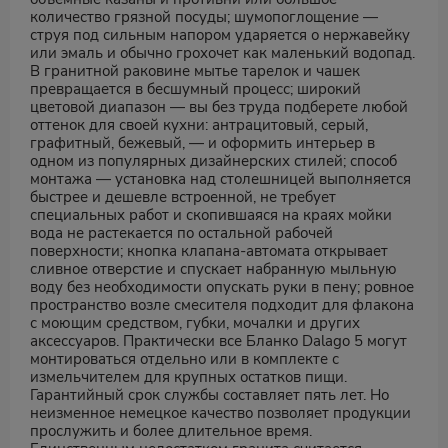
количество грязной посуды; шумопоглощение —
струя под сильным напором ударяется о нержавейку
или эмаль и обычно грохочет как маленький водопад.
В гранитной раковине мытье тарелок и чашек
превращается в бесшумный процесс; широкий
цветовой диапазон — вы без труда подберете любой
оттенок для своей кухни: антрацитовый, серый,
графитный, бежевый, — и оформить интерьер в
одном из популярных дизайнерских стилей; способ
монтажа — установка над столешницей выполняется
быстрее и дешевле встроенной, не требует
специальных работ и скопившаяся на краях мойки
вода не растекается по остальной рабочей
поверхности; кнопка клапана-автомата открывает
сливное отверстие и спускает набранную мыльную
воду без необходимости опускать руки в пену; ровное
пространство возле смесителя подходит для флакона
с моющим средством, губки, мочалки и других
аксессуаров. Практически все Бланко Dalago 5 могут
монтироваться отдельно или в комплекте с
измельчителем для крупных остатков пищи.
Гарантийный срок службы составляет пять лет. Но
неизменное немецкое качество позволяет продукции
прослужить и более длительное время.