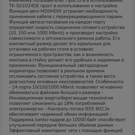
конечному пользователю. Простота в использовании
TK-SG1024DE прост в использовании и настройке.
Функция авто-MDI/MDIX устраняет необходимость
применения кабеля с перекрещивающимися парами.
Функция автосогласования на каждом порту
определяет скорость соединения сетевого устройства
(10, 100 или 1000 Мбит/с) и производит настройку
совместимости и оптимального режима работы. Его
компактный размер делает его идеальным для
установки на рабочем столе в условиях
ограниченного пространства, как и возможность
монтажа в стойку делают его удобным и надежным в
применении. Функциональный светодиодные
индикаторы позволяют в реальном времени
отслеживать состояние устройства, а также вести
диагностику основных неисправностей. Особенности:
- 24 порта 10/100/1000 Мбит/с позволяют мгновенно
обмениваться файлами большого размера -
Инновационная энергосберегающая технология
позволяет сэкономить до 18% потребляемой
электроэнергии - Контроль потока IEEE 802.3x
обеспечивают надежный обмен информацией -
Поддержка Jumbo-кадров до 10000 байт способствует
улучшенной передаче больших объемов данных. -
Эффективный мониторинг сети с помощью функций