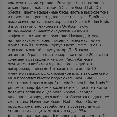
композитных материалов. Этот динамик тщательно
откалиброван лабораторией Xiaomi Sound Lab. Он
обеспечивает насыщенные басы, чистые высокие тона
и неизменно превосходное качество звука. Двойные
высокочувствительные микрофоны Xiaomi Redmi Buds
3 в сочетании с технологией Qualcomm cVc
динамически снижают окружающий шум и
эффективно минимизируют эхо. Наслаждайтесь
чистым звуком во время звонков через наушники.
Компактный и легкий корпус Xiaomi Redmi Buds 3
скрывает мощный аккумулятор. До 5 часов
автономной работы без подзарядки или до 20 часов в
сочетании с зарядным кейсом. Расслабьтесь и
окунитесь в любимой музыке. Наслаждайтесь
воспроизведением до 1.5 часов после одной 10-
минутной зарядки. Эксклюзивное всплывающее окно
MIUI позволяет быстро подключать наушники к
смартфону. Просто откройте кейс Xiaomi Redmi Buds 3
рядом со смартфоном и коснитесь его дисплея, когда
появится всплывающее окно. Уровень заряда
наушников и зарядного кейса отобразится на дисплее
смартфона. Наушники Xiaomi Redmi Buds 3были
профессионально разработаны в соответствии со
стандартами защиты от пыли и воды IP54
(пыленепроницаемость 5 и водонепроницаемость 4).