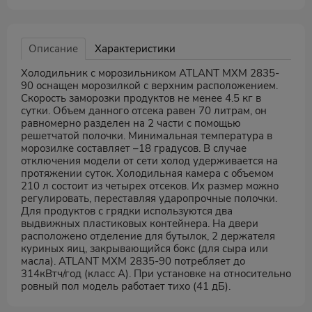
Описание
Характеристики
Холодильник с морозильником ATLANT МХМ 2835-
90 оснащен морозилкой с верхним расположением.
Скорость заморозки продуктов не менее 4.5 кг в
сутки. Объем данного отсека равен 70 литрам, он
равномерно разделен на 2 части с помощью
решетчатой полочки. Минимальная температура в
морозилке составляет –18 градусов. В случае
отключения модели от сети холод удерживается на
протяжении суток. Холодильная камера с объемом
210 л состоит из четырех отсеков. Их размер можно
регулировать, переставляя ударопрочные полочки.
Для продуктов с грядки используются два
выдвижных пластиковых контейнера. На двери
расположено отделение для бутылок, 2 держателя
куриных яиц, закрывающийся бокс (для сыра или
масла). ATLANT МХМ 2835-90 потребляет до
314кВтч/год (класс А). При установке на относительно
ровный пол модель работает тихо (41 дБ).