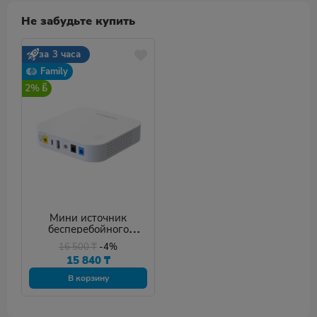
Не забудьте купить
за 3 часа
Family
2%
Мини источник
бесперебойного
питания Marsriva KP4
16 500
₸
-4%
15 840
₸
В корзину