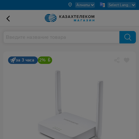
2%
за 3 часа