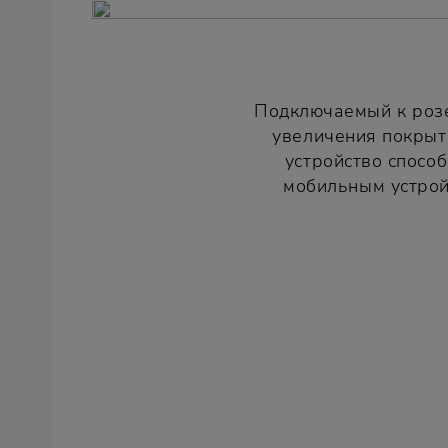
Подключаемый к розе
увеличения покрыти
устройство спосо
мобильным устрой