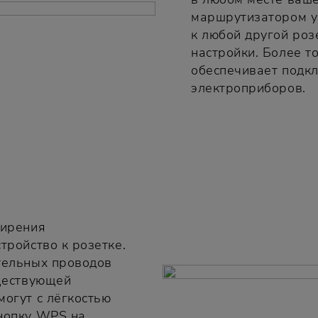
маршрутизатором у
к любой другой роз
настройки. Более т
обеспечивает подк
электроприборов.
ширения
тройство к розетке.
тельных проводов
уществующей
могут с лёгкостью
кнопку WPS на