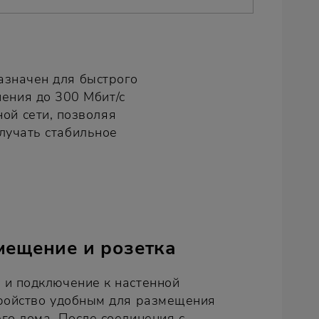
азначен для быстрого
нения до 300 Мбит/с
ой сети, позволяя
лучать стабильное
мещение и розетка
 и подключение к настенной
тройство удобным для размещения
го дома. После соединения с