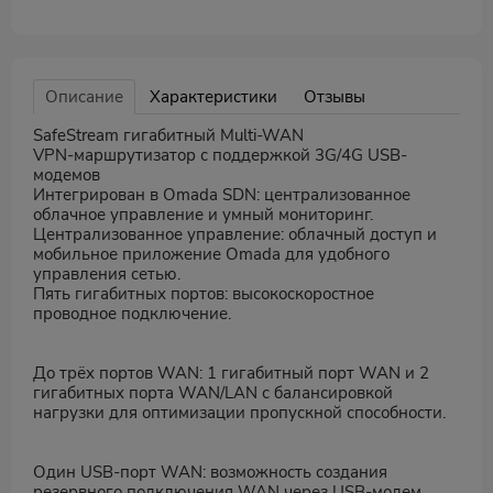
Описание
Характеристики
Отзывы
SafeStream гигабитный Multi-WAN
VPN‑маршрутизатор с поддержкой 3G/4G USB-
модемов
Интегрирован в Omada SDN: централизованное
облачное управление и умный мониторинг.
Централизованное управление: облачный доступ и
мобильное приложение Omada для удобного
управления сетью.
Пять гигабитных портов: высокоскоростное
проводное подключение.
До трёх портов WAN: 1 гигабитный порт WAN и 2
гигабитных порта WAN/LAN с балансировкой
нагрузки для оптимизации пропускной способности.
Один USB-порт WAN: возможность создания
резервного подключения WAN через USB‑модем