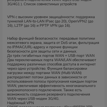
3G/4G1 ). Список совместимых устройств
VPN с высоким уровнем защищённости: поддержка
туннелей LAN-to-LAN IPsec (до 20), OpenVPN2 (до
16), L2TP (до 16) и PPTP VPN (до 16).
Набор функций безопасности: передовые политики
межсетевого экрана, защита от DoS-атак, фильтрация
по IP/MAC/URL-адресу и прочие функции
безопасности для защиты сети и данных.
До трёх гигабитных портов WAN + USB‑порт WAN
Два переключаемых порта WAN/LAN обеспечивают
поддержку различных способов доступа в интернет
через одно устройство. Функция балансировки
нагрузки между портами WAN (Multi-WAN)
распределяет потоки данных в зависимости от
использования полосы пропускания каждым портом
WAN, увеличивая эффективность многоканального
широкополосного подключения. Также есть
возможность создания резервного подключения
WAN через USB‑модем 3G/4G.
Надёжный VPN