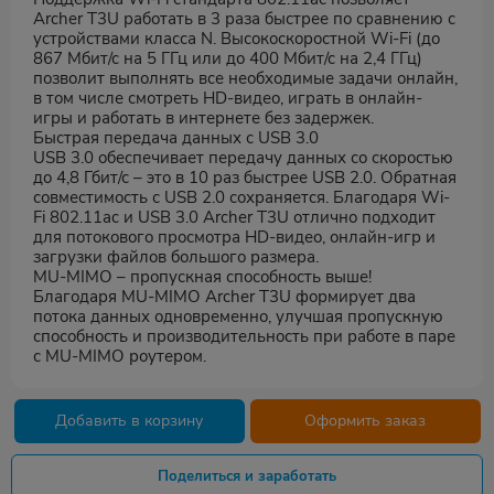
Archer T3U работать в 3 раза быстрее по сравнению с
устройствами класса N. Высокоскоростной Wi-Fi (до
867 Мбит/с на 5 ГГц или до 400 Мбит/с на 2,4 ГГц)
позволит выполнять все необходимые задачи онлайн,
в том числе смотреть HD-видео, играть в онлайн-
игры и работать в интернете без задержек.
Быстрая передача данных с USB 3.0
USB 3.0 обеспечивает передачу данных со скоростью
до 4,8 Гбит/с – это в 10 раз быстрее USB 2.0. Обратная
совместимость с USB 2.0 сохраняется. Благодаря Wi-
Fi 802.11ac и USB 3.0 Archer T3U отлично подходит
для потокового просмотра HD-видео, онлайн-игр и
загрузки файлов большого размера.
MU-MIMO – пропускная способность выше!
Благодаря MU-MIMO Archer T3U формирует два
потока данных одновременно, улучшая пропускную
способность и производительность при работе в паре
с MU-MIMO роутером.
Добавить в корзину
Оформить заказ
Поделиться и заработать