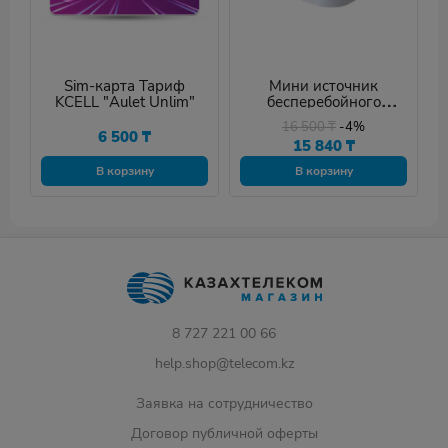
Sim-карта Тариф
Мини источник
KCELL "Aulet Unlim"
бесперебойного
питания Marsriva KP4
16 500
₸
-4%
6 500
₸
15 840
₸
В корзину
В корзину
8 727 221 00 66
help.shop@telecom.kz
Заявка на сотрудничество
Договор публичной оферты