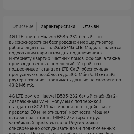
Описание
Характеристики
Отзывы
4G LTE роутер Huawei B535-232 белый - это
высокоскоростной беспроводной маршрутизатор,
работающий в сетях
2G/3G/4G LTE
. Модель является
подходящим вариантом для подключения к
Интернету квартир, частных домов, офисов, а также
производственных помещений. Устройство
поддерживает стандарт LTE Cat7, обеспечивая
пропускную способность до 300 Мбит/с. В сети 3G
роутер позволяет принимать данные на скорости до
43,2 Мбит/с.
4G LTE роутер Huawei B535-232 белый снабжён 2-
диапазонным Wi-Fi модулем с поддержкой
стандартов 802.11n/ac и дальностью действия в
пределах 50 м на открытой местности. Мощная
встроенная антенна MIMO 2x2 гарантирует
устойчивый приём сигнала. Роутер может
одновременно обслуживать до 64 подключенных
клиентов. Пропускная способность в сети Wi-Fi на