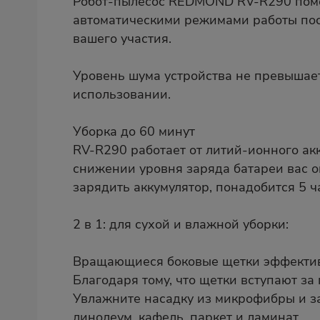
Робот-пылесос REDMOND RV-R290 помож
автоматическими режимами работы посл
вашего участия.
Уровень шума устройства не превышает
использовании.
Уборка до 60 минут
RV-R290 работает от литий-ионного ак
снижении уровня заряда батареи вас о
зарядить аккумулятор, понадобится 5 ч
2 в 1: для сухой и влажной уборки:
Вращающиеся боковые щетки эффективно
Благодаря тому, что щетки вступают за
Увлажните насадку из микрофибры и за
линолеум, кафель, паркет и ламинат.