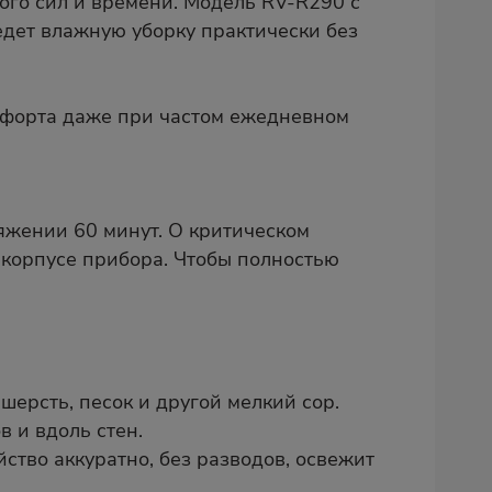
го сил и времени. Модель RV-R290 с
едет влажную уборку практически без
омфорта даже при частом ежедневном
яжении 60 минут. О критическом
 корпусе прибора. Чтобы полностью
ерсть, песок и другой мелкий сор.
в и вдоль стен.
ство аккуратно, без разводов, освежит