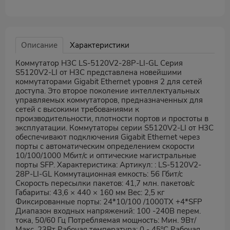
Описание
Характеристики
Коммутатор H3C LS-5120V2-28P-LI-GL Серия
S5120V2-LI от H3C представлена новейшими
коммутаторами Gigabit Ethernet уровня 2 для сетей
доступа. Это второе поколение интеллектуальных
управляемых коммутаторов, предназначенных для
сетей с высокими требованиями к
производительности, плотности портов и простоты в
эксплуатации. Коммутаторы серии S5120V2-LI от H3C
обеспечивают подключения Gigabit Ethernet через
порты с автоматическим определением скорости
10/100/1000 Мбит/с и оптические магистральные
порты SFP. Характеристика: Артикул: : LS-5120V2-
28P-LI-GL Коммутационная емкость: 56 Гбит/с
Скорость пересылки пакетов: 41,7 млн. пакетов/с
Габариты: 43,6 × 440 × 160 мм Вес: 2,5 кг
Фиксированные порты: 24*10/100 /1000TX +4*SFP
Диапазон входных напряжений: 100 -240В перем.
тока, 50/60 Гц Потребляемая мощность: Мин. 9Вт/
Макс. 23Вт Рабочая температура: 0 - 45ºC Рабочая