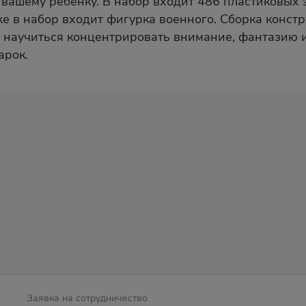
ь вашему ребёнку. В набор входит 486 пластиковых
е в набор входит фигурка военного. Сборка констр
 научиться концентрировать внимание, фантазию и
арок.
Заявка на сотрудничество