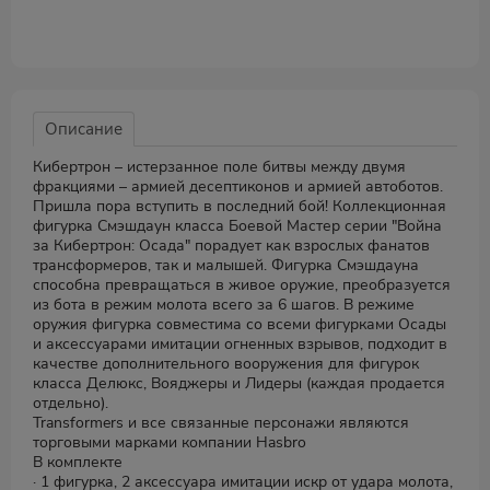
Описание
Кибертрон – истерзанное поле битвы между двумя
фракциями – армией десептиконов и армией автоботов.
Пришла пора вступить в последний бой! Коллекционная
фигурка Смэшдаун класса Боевой Мастер серии "Война
за Кибертрон: Осада" порадует как взрослых фанатов
трансформеров, так и малышей. Фигурка Смэшдауна
способна превращаться в живое оружие, преобразуется
из бота в режим молота всего за 6 шагов. В режиме
оружия фигурка совместима со всеми фигурками Осады
и аксессуарами имитации огненных взрывов, подходит в
качестве дополнительного вооружения для фигурок
класса Делюкс, Вояджеры и Лидеры (каждая продается
отдельно).
Transformers и все связанные персонажи являются
торговыми марками компании Hasbro
В комплекте
· 1 фигурка, 2 аксессуара имитации искр от удара молота,