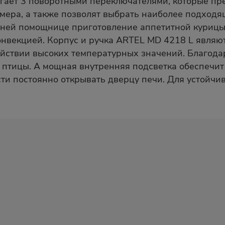
гает 3 поворотными переключателями, которые пре
ймера, а также позволят выбрать наиболее подход
шней помощнице приготовление аппетитной курицы 
онвекцией. Корпус и ручка ARTEL MD 4218 L являю
йствии высоких температурных значений. Благодар
 птицы. А мощная внутренняя подсветка обеспечи
ти постоянно открывать дверцу печи. Для устойчи