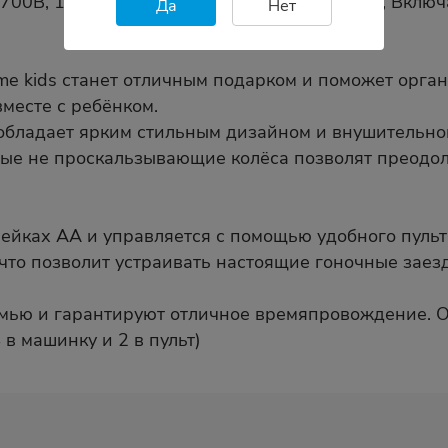
00B, 1:16, Model Car, Пластик, Длина 28 см, Вкл
Да
Нет
 kids станет отличным подарком и поможет орган
месте с ребёнком.
 обладает ярким стильным дизайном и внушительн
ые не проскальзывающие колёса позволят преодол
ейках АА и управляется с помощью удобного пульта
что позволит устраивать настоящие гоночные заез
емью и гарантируют отличное времяпровождение. О
 в машинку и 2 в пульт)