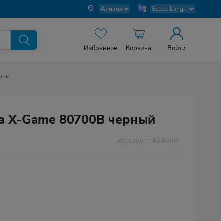
Избранное
Корзина
Войти
ный
а X-Game 80700B черный
Артикул: 434688