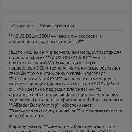
Описание
Характеристики
**ASUS DSL-AC88U — максимум скорости и
стабильности в одном устройстве!**
Ищете мощный и универсальный маршрутизатор для
дома или офиса? **ASUS DSL-AC88U** — это
двухдиапазонный Wi-Fi маршрутизатор с
поддержкой DSL и технологиями, которые обеспечат
сверхбыструю и стабильную связь. Благодаря
**технологии NitroQAM** вы получите суммарную
скорость передачи данных по Wi-Fi до **3167 Мбит/
с**, что идеально подходит для онлайн-игр,
стриминга в 4K и видеоконференций без малейших
задержек. 8 антенн в конфигурации 4x4 и технология
**AiRadar Beamforming** обеспечивают
**максимальную зону покрытия** и мощный сигнал в
каждой комнате.
Маршрутизатор **совместим с большинством DSL-
стандартов**, включая **ADSL, ADSL2/2+, VDSL2 и