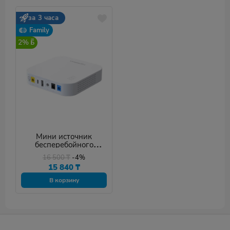
за 3 часа
Family
2%
Мини источник
бесперебойного
питания Marsriva KP4
16 500
₸
-4%
15 840
₸
В корзину