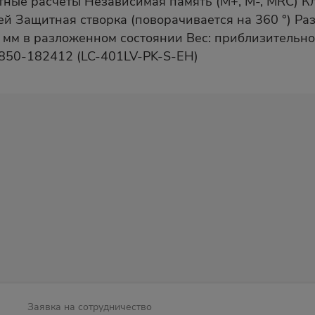
ые расчеты Независимая память (M+, M-, MRC) К
Защитная створка (поворачивается на 360 °) Разме
5 мм в разложенном состоянии Вес: приблизительно
850-182412 (LC-401LV-PK-S-EH)
Заявка на сотрудничество