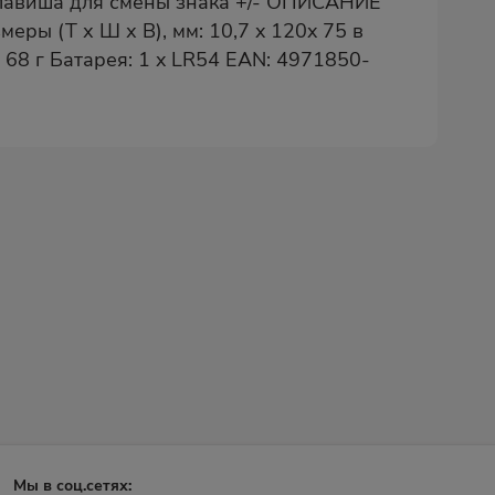
лавиша для смены знака +/- ОПИСАНИЕ
ры (Т х Ш х В), мм: 10,7 x 120x 75 в
 68 г Батарея: 1 x LR54 EAN: 4971850-
Мы в соц.сетях: