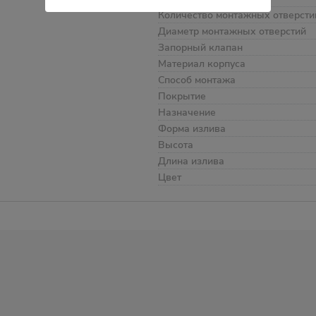
Количество монтажных отверсти
Диаметр монтажных отверстий
Запорный клапан
Материал корпуса
Способ монтажа
Покрытие
Назначение
Форма излива
Высота
Длина излива
Цвет