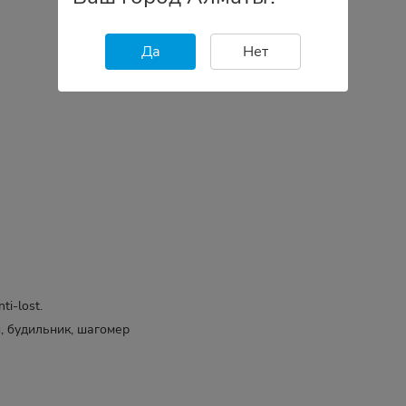
Да
Нет
i-lost.
, будильник, шагомер