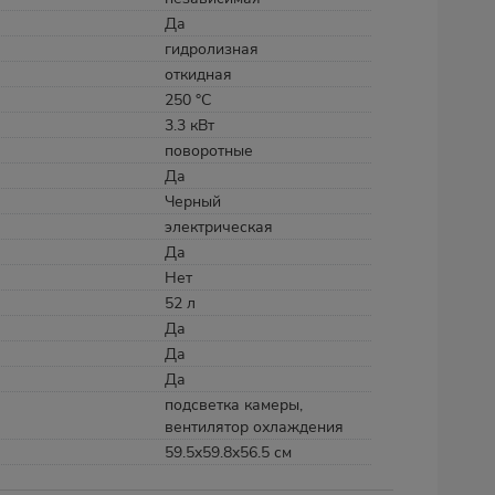
Да
гидролизная
откидная
250 °С
3.3 кВт
поворотные
Да
Черный
электрическая
Да
Нет
52 л
Да
Да
Да
подсветка камеры,
вентилятор охлаждения
59.5x59.8x56.5 см