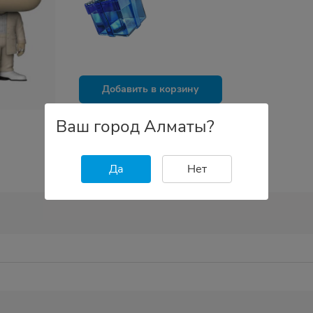
Добавить в корзину
Ваш город Алматы?
Поделиться и заработать
Да
Нет