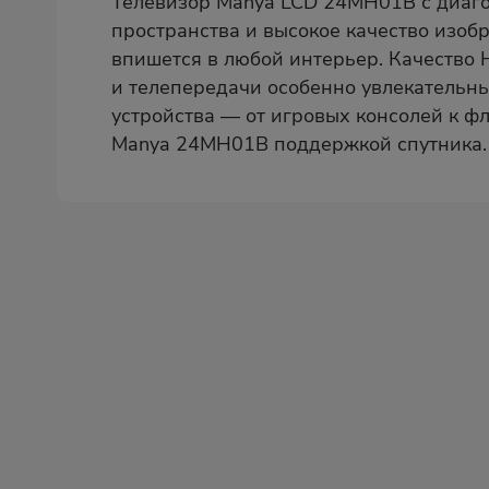
Телевизор Manya LCD 24MH01B с диаг
пространства и высокое качество изоб
впишется в любой интерьер. Качество 
и телепередачи особенно увлекательн
устройства — от игровых консолей к ф
Manya 24MH01B поддержкой спутника.