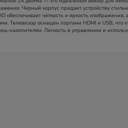
ональю 24 дюйма — это идеальный выбор для небо
ражения. Черный корпус придает устройству стиль
HD обеспечивает четкость и яркость изображения,
ыми. Телевизор оснащен портами HDMI и USB, что 
леш-накопителям. Легкость в управлении и исполь