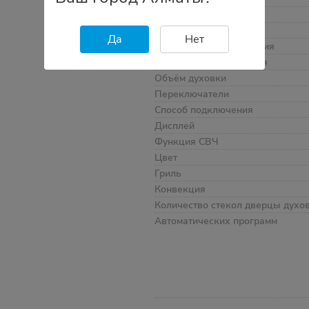
Очистка духовки
Дверца духовки
Да
Нет
Класс энергопотребления
Мощность подключения
Объём духовки
Переключатели
Способ подключения
Дисплей
Функция СВЧ
Цвет
Гриль
Конвекция
Количество стекол дверцы духо
Автоматических программ