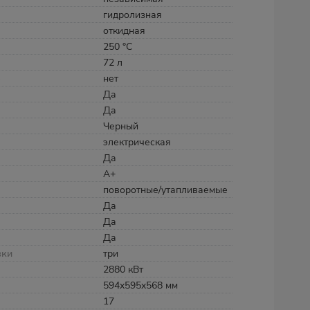
гидролизная
откидная
250 °С
72 л
е
нет
Да
Да
Черный
электрическая
Да
A+
поворотные/утапливаемые
Да
Да
Да
вки
три
2880 кВт
594x595x568 мм
17