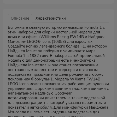
Описание
Характеристики
Вспомните славную историю инноваций Formula 1 с
этим набором для сборки настольной модели для
дома или офиса «Williams Racing FW14B и Найджел
Мэнселл» LEGO® Icons (10353) для взрослых.
Создайте копию легендарного болида F1, на котором
Найджел Мэнселл победил в чемпионате мира
Formula 1 в 1992 году. В наборе с этой премиальной
моделью для демонстрации есть минифигурка
Найджела Мэнселла, и она станет потрясающим
центральным элементом интерьера и отличным
подарком на праздник или день рождения любому
поклоннику Формулы-1. Модель Williams FW14B
LEGO Icons может похвастаться работающим рулевым
управлением, широкими задними гладкими шинами с
напечатанной надписью Goodyear,
детализированным двигателем, а также подставкой
для демонстрации, на которой указаны параметры и
показатели автомобиля. Для минифигурки Найджела
Мэнселла в шлеме есть отдельная подставка для
демонстрации в виде пьедестала почета с