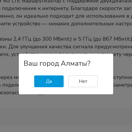
 4G LTE маршрутизатор с поддержкой двухдиапазо
подключение к интернету. Благодаря скорости заг
енно, он идеально подходит для использования в 
ючите устройство — никаких дополнительных настро
ны 2,4 ГГц (до 300 Мбит/с) и 5 ГГц (до 867 Мбит/с
и. Для улучшения качества сигнала предусмотре
сети, устройство можно подключить к интернету чере
Ваш город Алматы?
ерез мобильное приложение MERCUSYS, доступное д
Да
Нет
 подключённые устройства, настраивать параметры
безопасность и удобство использования