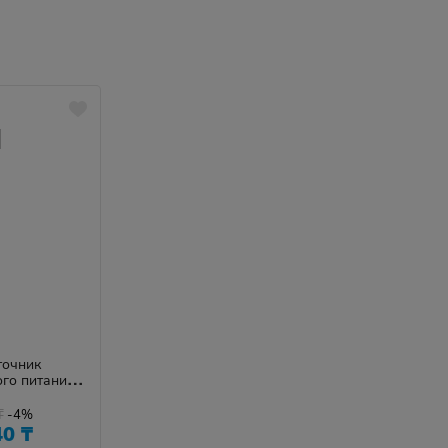
точник
го питания
a KP4
₸
-4%
40
₸