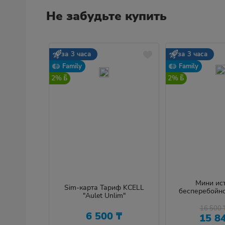
Не забудьте купить
за 3 часа
за 3 часа
Family
Family
2%
2%
Мини ис
Sim-карта Тариф KCELL
бесперебойно
"Aulet Unlim"
Marsriv
16 500
6 500
₸
15 8