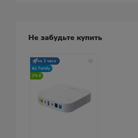
Не забудьте купить
за 3 часа
Family
2%