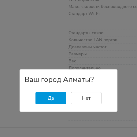
Макс. скорость беспроводного с
Стандарт Wi-Fi
Стандарты связи
Количество LAN портов
Диапазоны частот
Размеры
Вес
Дополнительно
Ваш город Алматы?
Да
Нет