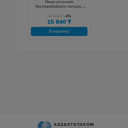
Мини источник
бесперебойного питания
Marsriva KP4
16 500
₸
-4%
15 840
₸
В корзину