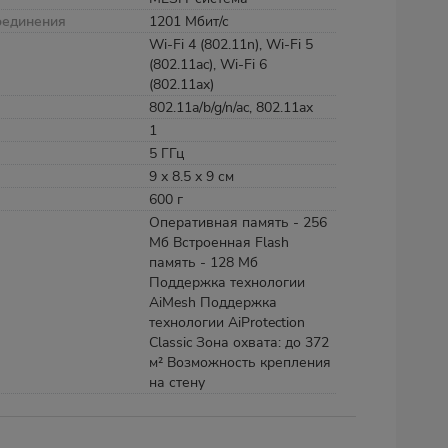
оединения
1201 Мбит/с
Wi-Fi 4 (802.11n), Wi-Fi 5
(802.11ac), Wi-Fi 6
(802.11ax)
802.11a/b/g/n/ac, 802.11ax
1
5 ГГц
9 х 8.5 х 9 см
600 г
Оперативная память - 256
Мб Встроенная Flash
память - 128 Мб
Поддержка технологии
AiMesh Поддержка
технологии AiProtection
Classic Зона охвата: до 372
м² Возможность крепления
на стену