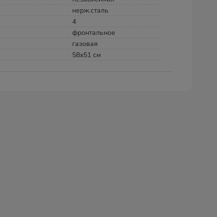
нерж.сталь
4
фронтальное
газовая
58x51 см