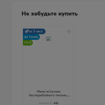
Не забудьте купить
за 3 часа
Family
2%
Мини источник
бесперебойного питания
Marsriva KP4
16 500
₸
-4%