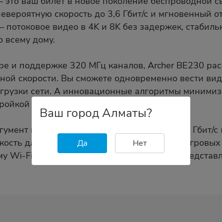
— это ваш билет в новое поколение беспроводной
невероятную скорость до 3,6 Гбит/с и мгновенный 
 потоковое видео в 4K и 8K без задержек, стабиль
 всему дому.
е и поддержке 320 МГц каналов, Archer BE230 ра
лной скорости. Вы сможете одновременно вести вид
егрузки сети. А инновационные алгоритмы минимиз
ройкой Wi‑Fi-сетей.
Ваш город Алматы?
мент в пользу Archer BE230. Два порта 2,5 Гбит/с
кость для подключения телевизоров, NAS, игровых
Да
Нет
у Wi‑Fi — Archer BE230 с Wi‑Fi 7 меняет представ