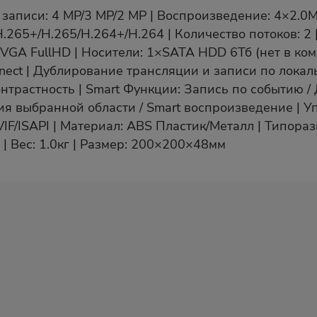
 записи: 4 MP/3 MP/2 MP | Воспроизведение: 4×2.0
H.265+/H.265/H.264+/H.264 | Количество потоков: 2 
VGA FullHD | Носители: 1×SATA HDD 6Тб (нет в комп
nnect | Дублирование трансляции и записи по лока
онтрастность | Smart Функции: Запись по событию 
тия выбранной области / Smart воспроизведение | У
NVIF/ISAPI | Материал: ABS Пластик/Металл | Типор
 | Вес: 1.0кг | Размер: 200×200×48мм