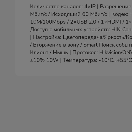
Количество каналов: 4×IP | Разрешение
Мбит/с / Исходящий 60 Мбит/с | Кодек: 
10M/100Mbps / 2×USB 2.0 / 1×HDMI / 1×
Доступ с мобильных устройств: HIK-Co
| Настройка: Цветопередача/Яркость/К
/ Вторжение в зону / Smart Поиск собы
Клиент / Мышь | Протокол: Hikvision/O
±10% 10W | Температура: -10°C...+55°C