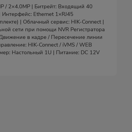
MP / 2×4.0MP | Битрейт: Входящий 40
| Интерфейс: Ethernet 1×RJ45
лекте) | Облачный сервис: HIK-Connect |
льной сети при помощи NVR Регистратора
/ Движение в кадре / Пересечение линии
правление: HIK-Connect / iVMS / WEB
азмер: Настольный 1U | Питание: DC 12V