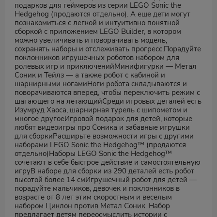
подарков для геймеров из серии LEGO Sonic the
Hedgehog (продаются отдельно). А еще дети могут
познакомиться с легкой и интуитивно понятной
сборкой с приложением LEGO Builder, в котором
можно увеличивать и поворачивать модель,
сохранять наборы и отслеживать прогресс.Порадуйте
поклонников игрушечных роботов набором для
ролевых игр и приключенийМинифигурки — Метал
Соник и Тейлз — а также робот с кабиной и
шарнирными ногамиНоги робота складываются и
поворачиваются вперед, чтобы переключить режим с
шагающего на летающийСреди игровых деталей есть
Изумруд Хаоса, шарнирная турель с шипометом и
многое другоеИгровой подарок для детей, которые
любят видеоигры про Соника и забавные игрушки
для сборкиРасширьте возможности игры с другими
наборами LEGO Sonic the Hedgehog™ (продаются
отдельно)Наборы LEGO Sonic the Hedgehog™
сочетают в себе быстрое действие и самостоятельную
игруВ наборе для сборки из 290 деталей есть робот
высотой более 14 смИгрушечный робот для детей —
порадуйте мальчиков, девочек и поклонников в
возрасте от 8 лет этим скоростным и веселым
набором Циклон против Метал Соник. Набор
предлагает детям переосмыслить истории с