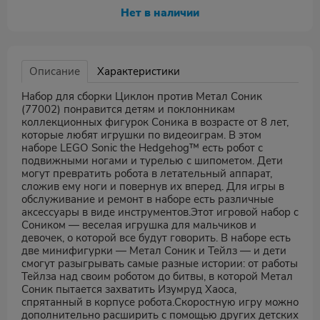
Нет в наличии
Описание
Характеристики
Набор для сборки Циклон против Метал Соник
(77002) понравится детям и поклонникам
коллекционных фигурок Соника в возрасте от 8 лет,
которые любят игрушки по видеоиграм. В этом
наборе LEGO Sonic the Hedgehog™ есть робот с
подвижными ногами и турелью с шипометом. Дети
могут превратить робота в летательный аппарат,
сложив ему ноги и повернув их вперед. Для игры в
обслуживание и ремонт в наборе есть различные
аксессуары в виде инструментов.Этот игровой набор c
Соником — веселая игрушка для мальчиков и
девочек, о которой все будут говорить. В наборе есть
две минифигурки — Метал Соник и Тейлз — и дети
смогут разыгрывать самые разные истории: от работы
Тейлза над своим роботом до битвы, в которой Метал
Соник пытается захватить Изумруд Хаоса,
спрятанный в корпусе робота.Скоростную игру можно
дополнительно расширить с помощью других детских