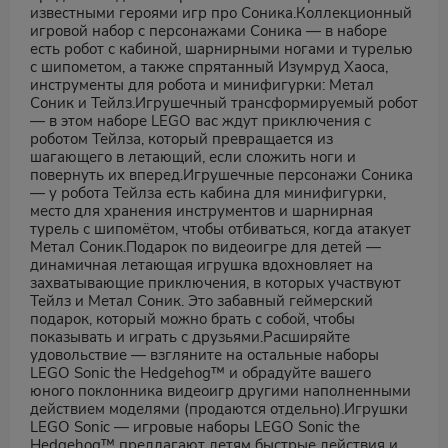
известными героями игр про Соника.Коллекционный
игровой набор с персонажами Соника — в наборе
есть робот с кабиной, шарнирными ногами и турелью
с шипометом, а также спрятанный Изумруд Хаоса,
инструменты для робота и минифигурки: Метал
Соник и Тейлз.Игрушечный трансформируемый робот
— в этом наборе LEGO вас ждут приключения с
роботом Тейлза, который превращается из
шагающего в летающий, если сложить ноги и
повернуть их вперед.Игрушечные персонажи Соника
— у робота Тейлза есть кабина для минифигурки,
место для хранения инструментов и шарнирная
турель с шипомётом, чтобы отбиваться, когда атакует
Метал Соник.Подарок по видеоигре для детей —
динамичная летающая игрушка вдохновляет на
захватывающие приключения, в которых участвуют
Тейлз и Метал Соник. Это забавный геймерский
подарок, который можно брать с собой, чтобы
показывать и играть с друзьями.Расширяйте
удовольствие — взгляните на остальные наборы
LEGO Sonic the Hedgehog™ и обрадуйте вашего
юного поклонника видеоигр другими наполненными
действием моделями (продаются отдельно).Игрушки
LEGO Sonic — игровые наборы LEGO Sonic the
Hedgehog™ предлагают детям быстрые действия и